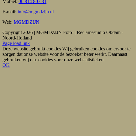
Mobiel:
06 814 807 31
E-mail:
info@mgmdzijn.nl
Web:
MGMDZIJN
Copyright 2026 | MGMDZIJN Foto- | Reclamestudio Obdam -
Noord-Holland
Facebook
Instagram
LinkedIn
X
E-
Page load link
mail
Deze website gebruikt cookies Wij gebruiken cookies om ervoor te
zorgen dat onze website voor de bezoeker beter werkt. Daarnaast
gebruiken wij o.a. cookies voor onze webstatistieken.
OK
Ga
naar
de
bovenkant