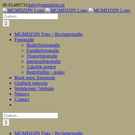
Ga
06 81480731
|
info@mgmdzijn.nl
naar
inhoud
Zoeken
naar:
MGMDZIJN Foto- | Reclamestudio
Fotografie
Bedrijfsfotografie
Familiefotografie
Trouwfotografie
Interieurfotografie
Zakelijk portret
Bedrijfsfilm | -trailer
Boek jouw fotosessie
Grafisch ontwerp
Webdesign | Website
Nieuws
Contact
Zoeken
naar:
MGMDZIJN Foto- | Reclamestudio