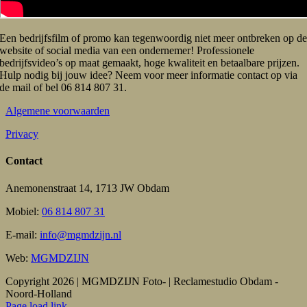
Een bedrijfsfilm of promo kan tegenwoordig niet meer ontbreken op d
website of social media van een ondernemer! Professionele
bedrijfsvideo’s op maat gemaakt, hoge kwaliteit en betaalbare prijzen.
Hulp nodig bij jouw idee? Neem voor meer informatie contact op via
de mail of bel 06 814 807 31.
Algemene voorwaarden
Privacy
Contact
Anemonenstraat 14, 1713 JW Obdam
Mobiel:
06 814 807 31
E-mail:
info@mgmdzijn.nl
Web:
MGMDZIJN
Copyright 2026 | MGMDZIJN Foto- | Reclamestudio Obdam -
Noord-Holland
Facebook
Instagram
LinkedIn
X
E-
Page load link