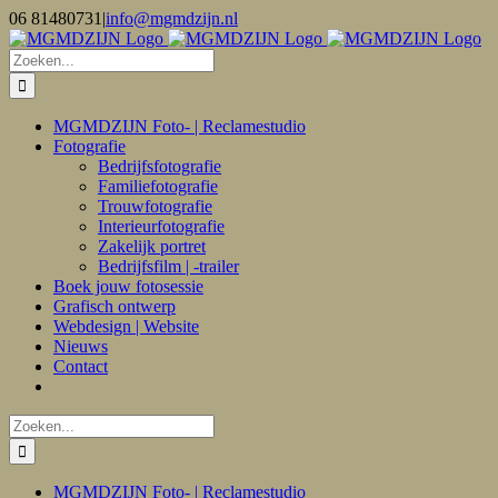
Ga
06 81480731
|
info@mgmdzijn.nl
naar
inhoud
Zoeken
naar:
MGMDZIJN Foto- | Reclamestudio
Fotografie
Bedrijfsfotografie
Familiefotografie
Trouwfotografie
Interieurfotografie
Zakelijk portret
Bedrijfsfilm | -trailer
Boek jouw fotosessie
Grafisch ontwerp
Webdesign | Website
Nieuws
Contact
Zoeken
naar:
MGMDZIJN Foto- | Reclamestudio